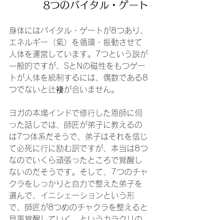
8つのバイタル・ゲート
身体にはバイタル・ゲートが8つあり、
エネルギー（氣）を循環・振動させて
人体を運営しています。7つという説が
一般的ですが、SとNの磁性をもつゲー
トが人体を統制するには、偶数である8
つでないと辻褄が合いません。
ヨガの本場インドで修行した恩師に伺
った話しでは、師匠が弟子に教えるの
は7つ体系だそうで、弟子はそれを信じ
て必死に行に励む訳ですが、本当は8つ
なのでいくら頑張ったところで覚醒し
ないのだそうです。そして、7つのチャ
クラをしっかりと自力で整えた弟子を
選んで、イニシェーションという形
で、師匠が8つめのチャクラを整えると
見事覚醒していく…というカラクリの