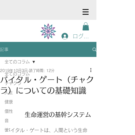
ログイン
記事
全てのコラム
2019年10月3日
読了時間: 12分
全てのコラム
バイタル・ゲート（チャク
チャクラ
ラ）についての基礎知識
人生
健康
個性
生命運営の基幹システム
音
性
バイタル・ゲートは、人間という生命