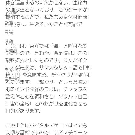
体を運営するのに欠かせない、生命力
自立
の通り道となっており、このゲートが
脳科学
機能することで、私たちの身体は健康
創造
を維持し、生きていくことが可能で
す。
意識
波動
生命力は、東洋では「氣」と呼ばれて
周波数
いるもので、氣功や、合氣道は、この
氣を媒介としたものです。またバイタ
思考
ル・ゲートは、サンスクリット語で｢車
思考パターン
輪・円｣を意味する、チャクラとも呼ば
最新情報
れています。「繫がり」という意味の
あるインド発祥のヨガは、チャクラを
整え体と心を調和させ、ソウル（自己
宇宙の全域）との繫がりを強化させる
目的があります。
このようにバイタル・ゲートはとても
大切な基幹ですので、サイマチューン