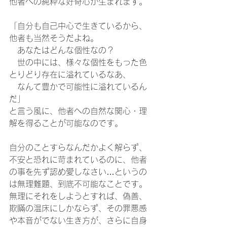
他者への純粋な好奇心が生まれます。
「自分も自己中心で生きているから、
他者も当然そうだよね。
　あなたはどんな個性なの？ 
　世の中には、様々な個性をもった色
とりどり存在に溢れているなあ、
　なんて豊かで可能性に溢れているん
だ」
と言う風に、他者への自然な関心・理
解を得ることが可能なのです。
自分のことすらなんだかよく解らず、
不安と恐れに苛まれているのに、他者
の事を先ず認め愛しなさい…というの
は無理難題、到底不可能なことです。
無理にそれをしようとすれば、偽善、
欺瞞の温床にしかならず、その罪悪感
や本音がでない生き方が、さらに自身