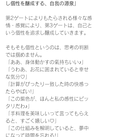
し個性を醸成する、自我の源泉」
第2ゲートによりもたらされる様々な感
情・感覚により、第3ゲートは、自己と
いう個性を追求し醸成していきます。
そもそも個性というのは、思考の判断
では掴めません。
「ああ、身体動かすの氣持ちいい♪」
「うわあ、お花に囲まれていると幸せ
な気分♡」
「計算がぴったり一致した時の快感っ
たらやばい!」
「この紫色が、ほんと私の感性にピッ
タリだわ♪」
「手料理を美味しいって言ってもらえ
ると、すごく嬉しい♡」
「この仕組みを解明していると、夢中
になって時間を忘れる!」