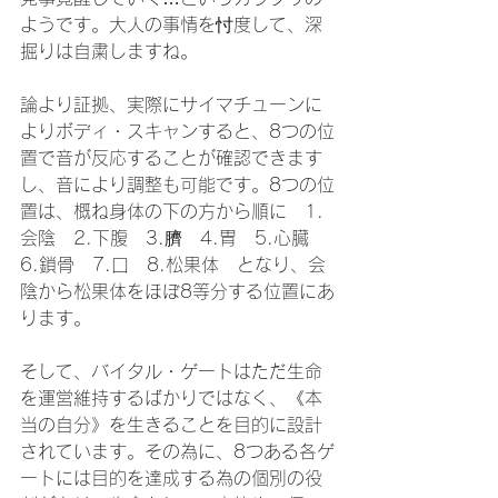
ようです。大人の事情を忖度して、深
掘りは自粛しますね。
論より証拠、実際にサイマチューンに
よりボディ・スキャンすると、8つの位
置で音が反応することが確認できます
し、音により調整も可能です。8つの位
置は、概ね身体の下の方から順に　1.
会陰　2.下腹　3.臍　4.胃　5.心臓　
6.鎖骨　7.口　8.松果体　となり、会
陰から松果体をほぼ8等分する位置にあ
ります。
そして、バイタル・ゲートはただ生命
を運営維持するばかりではなく、《本
当の自分》を生きることを目的に設計
されています。その為に、8つある各ゲ
ートには目的を達成する為の個別の役