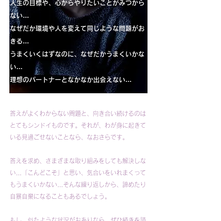
人生の目標や、心からやりたいことがみつから
ない…
なぜだか環境や人を変えて同じような問題がお
きる…
うまくいくはずなのに、なぜだかうまくいかな
い…
理想のパートナーとなかなか出会えない…
答えがよくわからない問題と、向き合い続けるのは
とてもシンドイものです。それが、わが身に起きて
いる見過ごせないことなら、なおさらです。
答えを求め、さまざまな取り組みをしても解決しな
い…「こんどこそ」と思い、気合いをいれまくって
もうまくいかない…そんな繰り返しから、諦めたり
自暴自棄になることもあるでしょう。
もし、似たような状況がおありなら、ぜひ続きを読