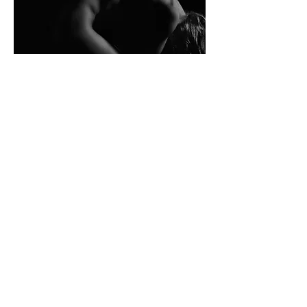
5名の分析結果をご紹介しましたが、どのような感
想をお持ちでしょうか?
​これまで1000名以上をライフスキャンをしてきた
私たちからお伝えしたいのは、「脳は自分をダマす
ことができるが、カラダはダマすことができずバカ
正直であり続ける」ということです。
カラダには、自分の状態がバカ正直に反映されてい
ます。カラダのエネルギー・センターであるチャク
ラを測定した結果は、嘘や偽りのないありのままの