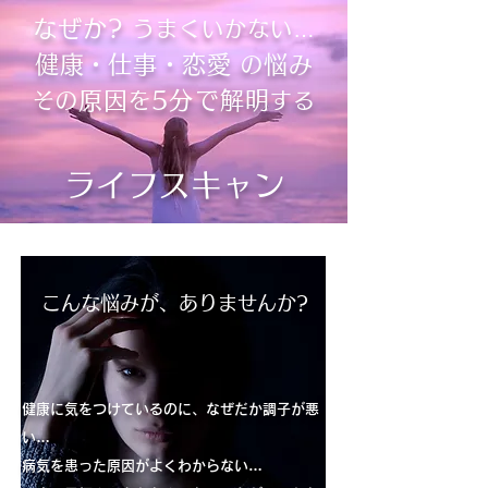
なぜか?
うまくいかない…
健康
仕事
恋愛
悩み
・
・
の
原因
5分で解明
その
を
する
ライフスキャン
こんな悩みが、ありませんか?
健康に気をつけているのに、なぜだか調子が悪
い…
病気を患った原因がよくわからない…